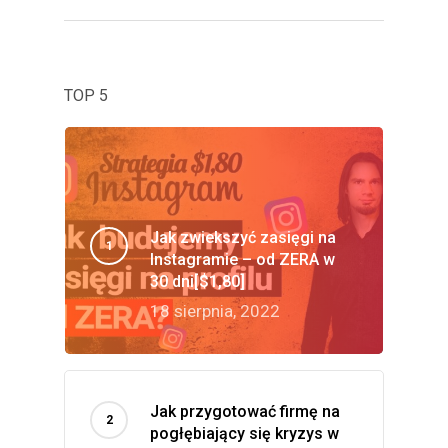
TOP 5
Jak zwiekszyć zasięgi na
Instagramie – od ZERA w
30 dni[$1,80]
18 sierpnia, 2022
Jak przygotować firmę na
pogłębiający się kryzys w